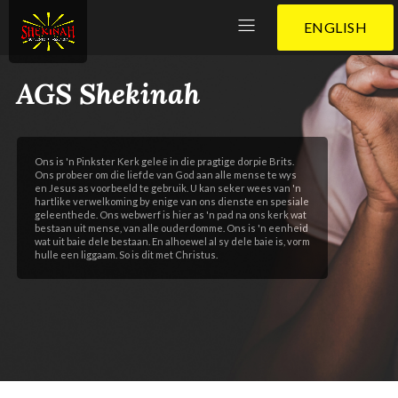
ENGLISH
AGS Shekinah
Ons is 'n Pinkster Kerk geleë in die pragtige dorpie Brits.
Ons probeer om die liefde van God aan alle mense te wys
en Jesus as voorbeeld te gebruik. U kan seker wees van 'n
hartlike verwelkoming by enige van ons dienste en spesiale
geleenthede. Ons webwerf is hier as 'n pad na ons kerk wat
bestaan uit mense, van alle ouderdomme. Ons is 'n eenheid
wat uit baie dele bestaan. En alhoewel al sy dele baie is, vorm
hulle een liggaam. So is dit met Christus.